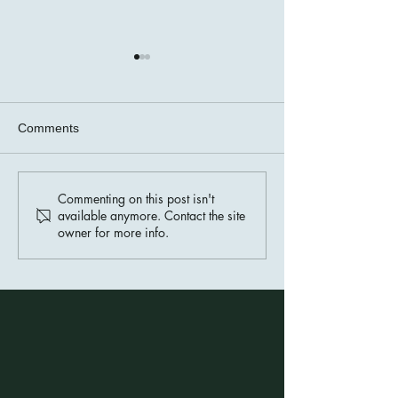
Comments
주치의(GP) 등
Commenting on this post isn't
교회 주차 관리규정 및 주
available anymore. Contact the site
차 신청안내
owner for more info.